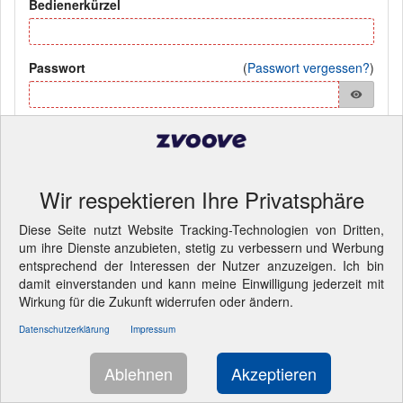
Bedienerkürzel
Passwort
(
Passwort vergessen?
)
visibility
Anmelden
Wir respektieren Ihre Privatsphäre
Pflichtfelder
Diese Seite nutzt Website Tracking-Technologien von Dritten,
© 2026 LANDWEHR Computer und Software GmbH
- Cookie-
um ihre Dienste anzubieten, stetig zu verbessern und Werbung
Einstellungen ändern.
entsprechend der Interessen der Nutzer anzuzeigen. Ich bin
damit einverstanden und kann meine Einwilligung jederzeit mit
Wirkung für die Zukunft widerrufen oder ändern.
Datenschutzerklärung
Impressum
Ablehnen
Akzeptieren