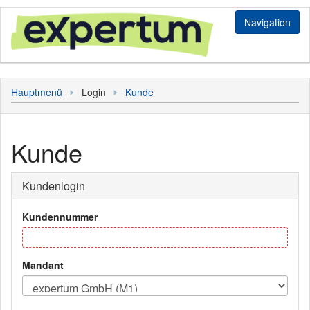
Navigation
Login
Hauptmenü
Login
Kunde
Bediener
Kunde
Kunde
Personal
Sonstiges
Kundenlogin
Hauptmenü
Kundennummer
Mandant