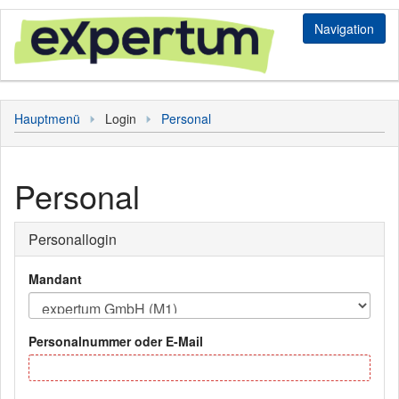
Navigation
Login
Hauptmenü
Login
Personal
Bediener
Kunde
Personal
Personal
Sonstiges
Personallogin
Hauptmenü
Mandant
Personalnummer oder E-Mail