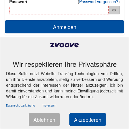
Passwort
(
Passwort vergessen?
)
visibility
Anmelden
Pflichtfelder
© 2026 LANDWEHR Computer und Software GmbH
- Cookie-
Einstellungen ändern.
Wir respektieren Ihre Privatsphäre
Diese Seite nutzt Website Tracking-Technologien von Dritten,
um ihre Dienste anzubieten, stetig zu verbessern und Werbung
entsprechend der Interessen der Nutzer anzuzeigen. Ich bin
damit einverstanden und kann meine Einwilligung jederzeit mit
Wirkung für die Zukunft widerrufen oder ändern.
Datenschutzerklärung
Impressum
Ablehnen
Akzeptieren